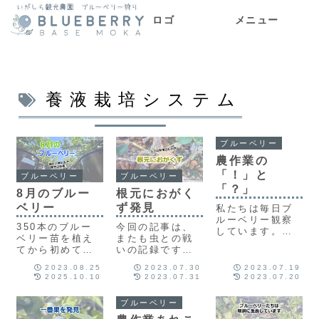
ロゴ
メニュー
メニュー
養液栽培システム
ブルーベリー
農作業の
「！」と
ブルーベリー
ブルーベリー
「？」
8月のブルー
根元におがく
ベリー
ず発見
私たちは毎日ブ
ルーベリー観察
350本のブルー
今回の記事は、
しています。生
ベリー苗を植え
またも虫との戦
育は旺盛です
てから初めての
いの記録です。
が、その分たく
夏を迎えていま
あるブルーベリ
さんの発見と疑
2023.08.25
2023.07.30
2023.07.19
す。ブルーベリ
ーの根元におが
問があり、分か
2025.10.10
2023.07.31
2023.07.20
ーたちは暑さを
くずがたまって
らないことだら
ものともせず、
います。これは
けです。今回は
ブルーベリー
ぐんぐん枝を伸
一体…？また、
そんな農業初心
ばし幹を太くし
少しだけ栃木県