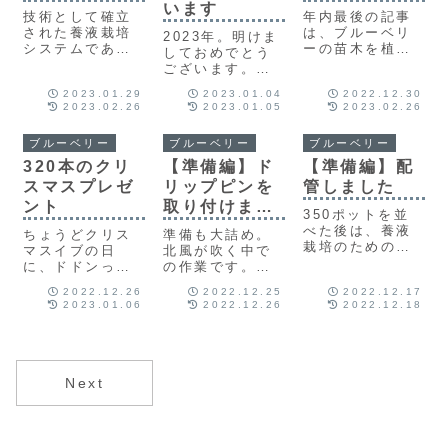
います
ところで「かん
技術として確立
年内最後の記事
水」って何のこ
された養液栽培
は、ブルーベリ
2023年。明けま
とでしょう？
システムである
ーの苗木を植え
しておめでとう
「バッグカルチ
る作業の紹介で
ございます。本
ャーシステ
す。その数３５
年もよろしくお
2023.01.29
2023.01.04
2022.12.30
ム」。このシス
０本！ひとつひ
願いいたしま
2023.02.26
2023.01.05
2023.02.26
テムは、農業初
とつ大切に植え
す。皆様にとっ
心者の私たちで
ていきました。
ても よい年で
も、大きな失敗
ブルーベリー
ブルーベリー
ブルーベリー
ありますようお
をすることなく
祈り申し上げま
320本のクリ
【準備編】ド
【準備編】配
育てることがで
す。
スマスプレゼ
リップピンを
管しました
きます。この記
ント
取り付けまし
事では、このバ
350ポットを並
ッグカルチャー
た
べた後は、養液
ちょうどクリス
準備も大詰め。
システムを紹介
栽培のための配
マスイブの日
北風が吹く中で
します。
管を整備しま
に、ドドンっと
の作業です。前
す。液肥は、混
ブルーベリーの
回の作業は配管
2022.12.26
2022.12.25
2022.12.17
入機を起点と
苗木が届きまし
まででしたが、
2023.01.06
2022.12.26
2022.12.18
し、主配管から
た。その数320
今回は養液栽培
枝管を経て各ポ
本！事前に届い
の要であるドリ
ットへ潅水され
ていた30本を合
ップピンを取り
ます。今回はそ
わせると合計
付けました。
の配管の様子を
350本です！ま
Next
紹介します。
るで私たちへの
クリスマスプレ
ゼントのようで
した。