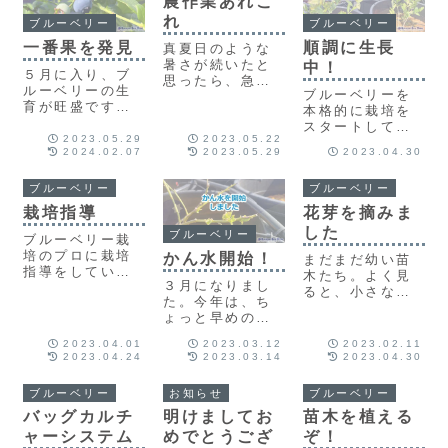
農作業あれこ
者目線の農作業
ています。
の夏をご紹介！
れ
を紹介します。
ブルーベリー
ブルーベリー
一番果を発見
順調に生長
真夏日のような
暑さが続いたと
中！
５月に入り、ブ
思ったら、急に
ルーベリーの生
ブルーベリーを
冷え込むことも
育が旺盛です。
本格的に栽培を
あり、ここのと
ある日、いつも
スタートしてか
ころの気温差に
のようにブルー
2023.05.29
2023.05.22
ら、約４か月。
体がついていき
2024.02.07
2023.05.29
2023.04.30
ベリーたちの観
ここのところの
ません。そんな
察をしている
暖かさですくす
中、農作業中に
と、ひとつだけ
ブルーベリー
ブルーベリー
くと生長してい
出会った小さな
熟しているブル
ます。若い芽が
発見を紹介しま
栽培指導
花芽を摘みま
ーベリーの果実
どんどん伸び、
す。
した
を発見しまし
ブルーベリー
たくさんの若葉
ブルーベリー栽
た。正真正銘の
が風に揺れる風
培のプロに栽培
かん水開始！
まだまだ幼い苗
一番果です！
景に、毎日癒さ
指導をしていた
木たち。よく見
３月になりまし
れています。
だきました。心
ると、小さな花
た。今年は、ち
なしかブルーベ
芽がついていま
ょっと早めの春
リー達もより一
す。植えたばか
がやって来たよ
層元気になった
りの苗木の花芽
2023.04.01
2023.03.12
2023.02.11
うです。ポカポ
ように感じま
をひとつひとつ
2023.04.24
2023.03.14
2023.04.30
カ陽気が続いて
す。栽培のポイ
とっていきま
いています。い
ントはpH管理で
す。どうして花
ブルーベリー
お知らせ
ブルーベリー
よいよ私たちは
した。
芽をとる必要が
ブルーベリーへ
バッグカルチ
明けましてお
苗木を植える
あるのでしょう
潅水（かん水）
ャーシステム
めでとうござ
ぞ！
か？
を始めました。