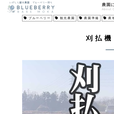
農園
About 
ブルーベリー
観光農園
農園準備
農
刈払機