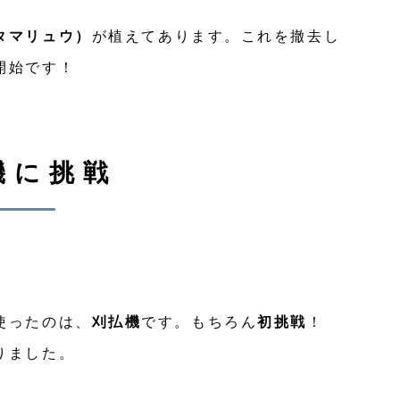
タマリュウ）
が植えてあります。これを撤去し
開始です！
機に挑戦
使ったのは、
刈払機
です。もちろん
初挑戦
！
りました。