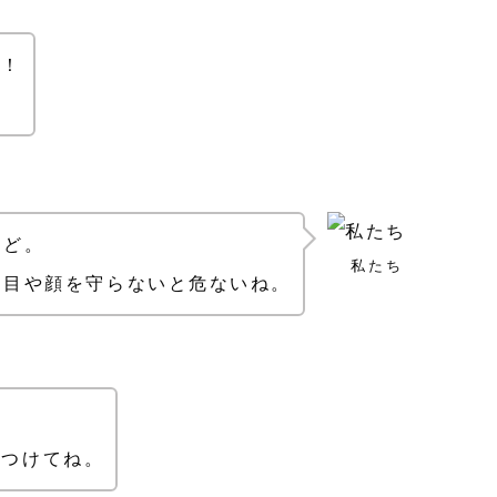
よ！
ね
ほど。
私たち
に目や顔を守らないと危ないね。
をつけてね。