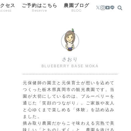
アクセス
ご予約はこちら
農園ブログ
Access
Reserve
BLOG
さおり
BLUEBERRY BASE MOKA
元保健師の園主と元保育士が想いを込めて
つくった栃木県真岡市の観光農園です。当
園が大切にしているのは、ブルーベリーを
通じた「笑顔のつながり」。ご家族や友人
と心ゆくまで楽しめる「体験」を詰め込み
ました。
摘み取り農園だからこそ味わえる完熟で美
味しい「とちのしずく」と、農園を抜ける