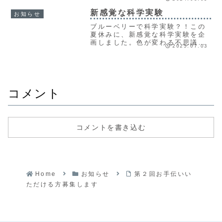
トをもって終了させていただきます。
新感覚な科学実験
お知らせ
ブルーベリーで科学実験？！この
夏休みに、新感覚な科学実験を企
画しました。色が変わる不思議な
2025.07.03
水がブルーベリーで作れちゃいま
す。「？」が「！」になる新感覚
を、ぜひ体験してみてください！
事前予約制です。7月12日午前8時
から予約開始！
コメント
コメントを書き込む
Home
お知らせ
第２回お手伝いい
ただける方募集します