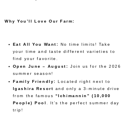
Why You’ll Love Our Farm:
Eat All You Want:
No time limits! Take
your time and taste different varieties to
find your favorite.
Open June – August:
Join us for the 2026
summer season!
Family Friendly:
Located right next to
Igashira Resort
and only a 3-minute drive
from the famous
“Ichimannin” (10,000
People) Pool
. It’s the perfect summer day
trip!