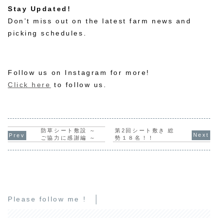
Stay Updated!
Don’t miss out on the latest farm news and
picking schedules.
Follow us on Instagram for more!
Click here
to follow us.
第2回シート敷き 総
防草シート敷設 ～
勢１８名！！
ご協力に感謝編 ～
Please follow me !