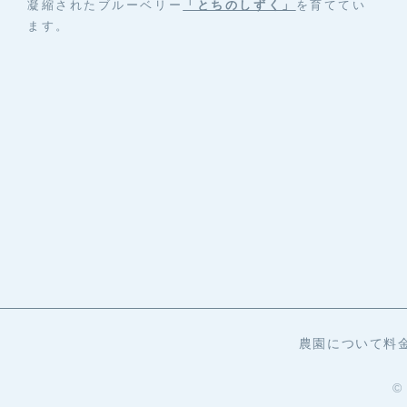
凝縮されたブルーベリー
「とちのしずく」
を育ててい
ます。
農園について
料
©