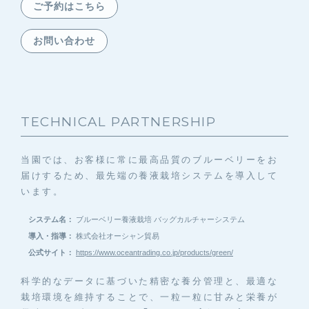
ご予約はこちら
お問い合わせ
TECHNICAL PARTNERSHIP
当園では、お客様に常に最高品質のブルーベリーをお
届けするため、最先端の養液栽培システムを導入して
います。
システム名：
ブルーベリー養液栽培 バッグカルチャーシステム
導入・指導：
株式会社オーシャン貿易
公式サイト：
https://www.oceantrading.co.jp/products/green/
科学的なデータに基づいた精密な養分管理と、最適な
栽培環境を維持することで、一粒一粒に甘みと栄養が