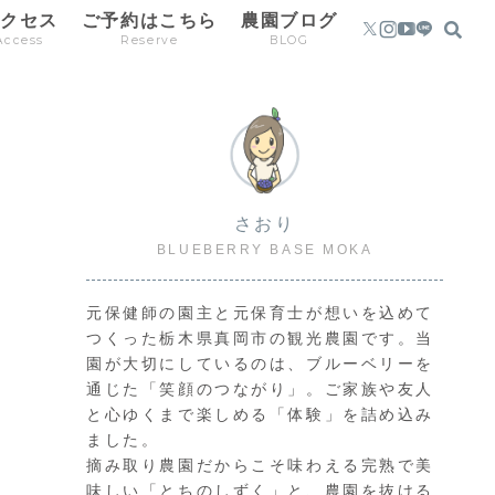
アクセス
ご予約はこちら
農園ブログ
Access
Reserve
BLOG
さおり
BLUEBERRY BASE MOKA
元保健師の園主と元保育士が想いを込めて
つくった栃木県真岡市の観光農園です。当
園が大切にしているのは、ブルーベリーを
通じた「笑顔のつながり」。ご家族や友人
と心ゆくまで楽しめる「体験」を詰め込み
ました。
摘み取り農園だからこそ味わえる完熟で美
味しい「とちのしずく」と、農園を抜ける