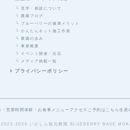
└ 見学・相談について
└ 農園ブログ
└ ブルーベリーの健康メリット
└ かんたんキット施工作業
└ 農園の歩み
└ 事業概要
└ イベント開催・出店
└ メディア掲載一覧
プライバシーポリシー
金・営業時間
体験・お食事メニュー
アクセス
ご予約はこちら
生産
 2022-2026 いがしら観光農園 BLUEBERRY BASE MOK