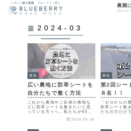
農園
About 
2024-03
農地
農地
広い農地に防草シートを
第2回シー
自分たちで敷く方法
８名！！
これから農地やご自身の敷地な
「ゼロからの
どに防草シートを敷きたいと思
防草シート敷
っている方々へ。私たちが60ア
たちの力だけ
ールの広い農地に防草シートを
たこのスピー
2024.03.28
敷いた経験から学んだ「広い農
の大きさを実
地に防草シートを自分たちで敷
ました。
く方法」を詳しくお伝えしま