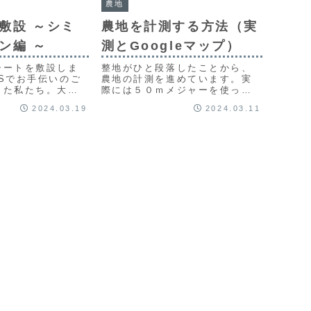
農地
敷設 ～シミ
農地を計測する方法（実
ン編 ～
測とGoogleマップ）
シートを敷設しま
整地がひと段落したことから、
Sでお手伝いのご
農地の計測を進めています。実
した私たち。大人
際には５０ｍメジャーを使って
前に私たちだけで
いますが、実はGoogleマップの
2024.03.19
2024.03.11
レーションをしま
ある機能を使うと、パソコン上
シート敷きだけで
でも農地の長さや面積などを測
の方の優しさ知っ
定することができてしまいま
りました。
す。その方法をお伝えします。