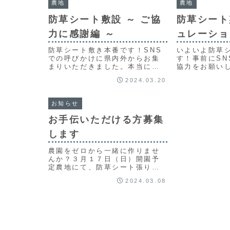
農地
農地
す。
防草シート敷設 ～ ご協
防草シート
力に感謝編 ～
ュレーショ
防草シート敷き本番です！SNS
いよいよ防草
での呼びかけに県内外からお集
す！事前にSN
まりいただきました。本当にあ
協力をお願い
りがとうございます。今日の作
数で作業する
2024.03.20
業を通して、改めて思ったこと
敷設のシミュ
は、人が集まるって、本当にす
した。また、
ごいってこと！そして、みんな
はなく、地域
お知らせ
で何かを作るって、やっぱり楽
た1日でもあ
しいってことです。動画あり！
お手伝いただける方募集
します
農園をゼロから一緒に作りませ
んか？３月１７日（日）開園予
定農地にて、防草シート張りを
します。その施工のお手伝いし
2024.03.08
ていただける方を募集します！