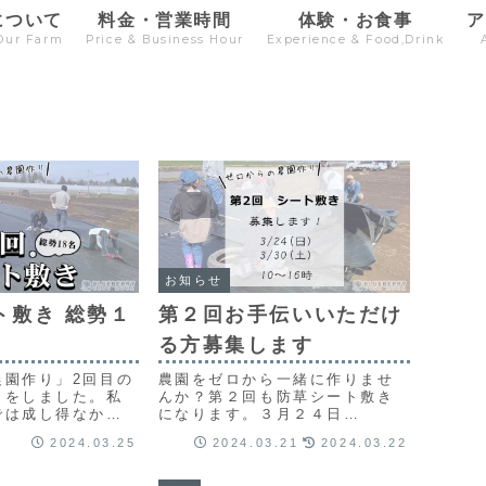
について
料金・営業時間
体験・お食事
Our Farm
Price & Business Hour
Experience & Food,Drink
お知らせ
ト敷き 総勢１
第２回お手伝いいただけ
る方募集します
農園作り」2回目の
農園をゼロから一緒に作りませ
きをしました。私
んか？第２回も防草シート敷き
では成し得なかっ
になります。３月２４日
ド。人が集まる力
（日）、３０日（土）開園予定
2024.03.25
2024.03.21
2024.03.22
感することができ
農地にて、防草シート敷きをし
ます。その施工のお手伝いして
いただける方を募集します！