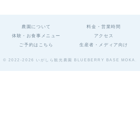
ットがあったか
認定新規就農者
らです。認定新
になることがで
規就農に向けて
きたお話を２回
の話を2回に分け
に分けてお伝え
てお伝えしま
します。
す。
農園について
料金・営業時間
体験・お食事メニュー
アクセス
ご予約はこちら
生産者・メディア向け
© 2022-2026 いがしら観光農園 BLUEBERRY BASE MOKA.