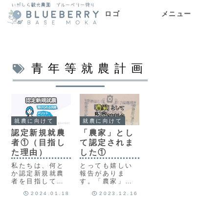
ロゴ
メニュー
メニュー
青年等就農計画
就農に向けて
就農に向けて
認定新規就農
「農家」とし
者①（目指し
て認定されま
た理由）
した①
私たちは、何と
とっても嬉しい
か認定新規就農
報告がありま
者を目指して頑
す。「農家」と
張ってきまし
して認定してい
2024.01.18
2023.12.16
た。なぜなら、
ただきまし
認定されること
た！！今回は、
で数多くのメリ
非農家の私が、