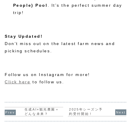
People) Pool
. It’s the perfect summer day
trip!
Stay Updated!
Don’t miss out on the latest farm news and
picking schedules.
Follow us on Instagram for more!
Click here
to follow us.
2025年シーズン予
生成AI×観光農園＝
約受付開始！
どんな未来？