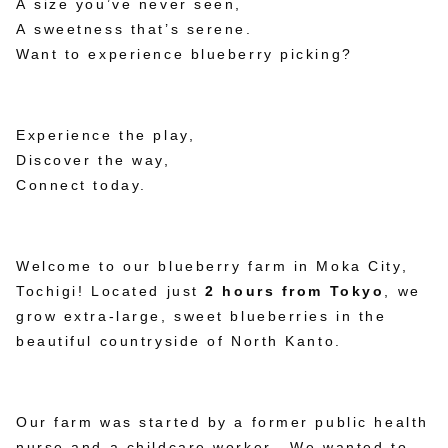
A size you’ve never seen,
A sweetness that’s serene.
Want to experience blueberry picking?
Experience the play,
Discover the way,
Connect today.
Welcome to our blueberry farm in Moka City,
Tochigi! Located just
2 hours from Tokyo
, we
grow extra-large, sweet blueberries in the
beautiful countryside of North Kanto.
Our farm was started by a former public health
nurse and a childcare worker. We wanted to