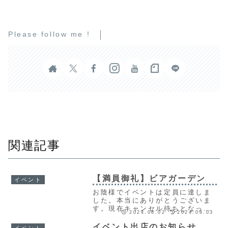
Please follow me !
関連記事
【満員御礼】ビアガーデン
イベント
お陰様でイベントは定員に達しま
した。本当にありがとうございま
す。現在キャンセル待ちとなって
2024.08.02
2024.08.03
います。今回の記事はこれまでの
広報活動とメディア掲載情報など
イベント出店のお知らせ
イベント