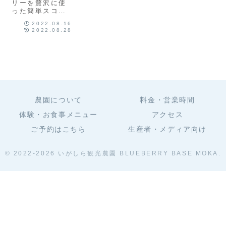
景に、毎日癒さ
リーを贅沢に使
れています。
った簡単スコー
ン。甘さも控え
2022.08.16
めです。
2022.08.28
農園について
料金・営業時間
体験・お食事メニュー
アクセス
ご予約はこちら
生産者・メディア向け
© 2022-2026 いがしら観光農園 BLUEBERRY BASE MOKA.