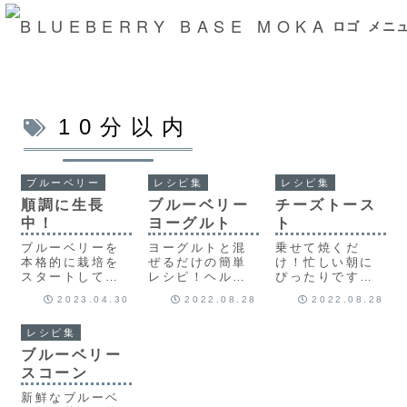
ロゴ
メニ
メニュ
10分以内
ブルーベリー
レシピ集
レシピ集
順調に生長
ブルーベリー
チーズトース
中！
ヨーグルト
ト
ブルーベリーを
ヨーグルトと混
乗せて焼くだ
本格的に栽培を
ぜるだけの簡単
け！忙しい朝に
スタートしてか
レシピ！ヘルシ
ぴったりです。
ら、約４か月。
ーでさっぱりし
ブルーベリーの
2023.04.30
2022.08.28
2022.08.28
ここのところの
た味わいです。
甘さとチーズの
暖かさですくす
相性が抜群なサ
レシピ集
くと生長してい
ク飯です。
ます。若い芽が
ブルーベリー
どんどん伸び、
スコーン
たくさんの若葉
が風に揺れる風
新鮮なブルーベ