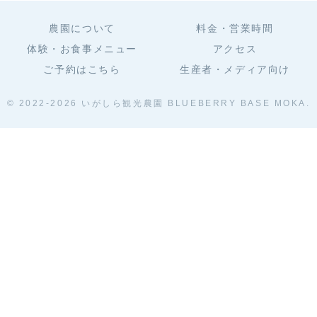
ばしば。しっか
り冷え込むこと
で知られていま
農園について
料金・営業時間
す。今日は、ブ
体験・お食事メニュー
アクセス
ルーベリーの紅
葉を楽しみつ
ご予約はこちら
生産者・メディア向け
つ、システムの
冬支度をしまし
た。
© 2022-2026 いがしら観光農園 BLUEBERRY BASE MOKA.