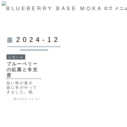
ロゴ
メニ
メニュ
2024-12
お知らせ
ブルーベリー
の紅葉と冬支
度
短い秋が過ぎ、
急に冬がやって
きました。朝晩
はぐっと冷え込
2024.12.07
み、いよいよ本
格的な冬がやっ
てきますね。こ
こ栃木県真岡市
の冬は、氷点下
になることもし