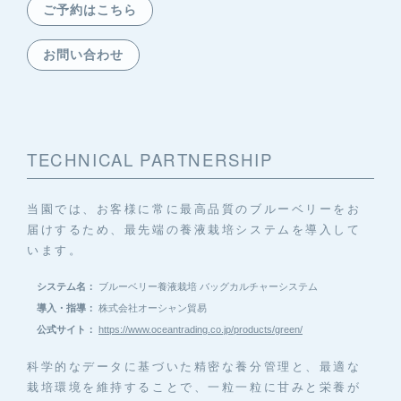
ご予約はこちら
お問い合わせ
TECHNICAL PARTNERSHIP
当園では、お客様に常に最高品質のブルーベリーをお
届けするため、最先端の養液栽培システムを導入して
います。
システム名：
ブルーベリー養液栽培 バッグカルチャーシステム
導入・指導：
株式会社オーシャン貿易
公式サイト：
https://www.oceantrading.co.jp/products/green/
科学的なデータに基づいた精密な養分管理と、最適な
栽培環境を維持することで、一粒一粒に甘みと栄養が