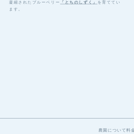
凝縮されたブルーベリー
「とちのしずく」
を育ててい
ます。
農園について
料