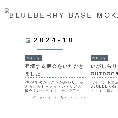
2024-10
お知らせ
お知らせ
登壇する機会をいただき
いがしらリ
ました
OUTDOOR
2024年のシーズンが終わり、各
【イベント出
方面からトークイベントなどの
BLUEBERRY
機会をいただきました。9月と10
「アイス屋さ
月で、3回の登壇があり、たくさ
き体験」の出
2024.10.29
2024.10.30
んの方々に私の想いを届けるこ
ルーベリー観
とができました。
ス屋さん？ど
たのでしょう