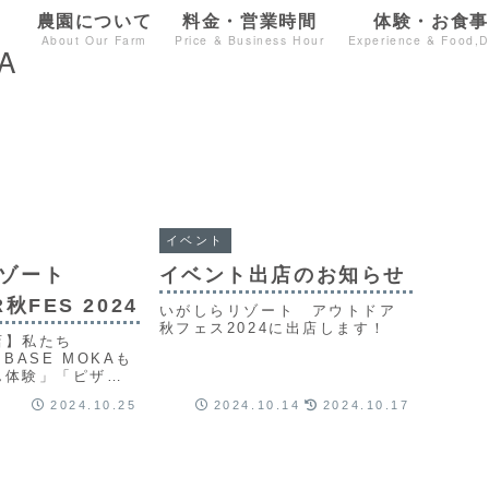
農園について
料金・営業時間
体験・お食事
About Our Farm
Price & Business Hour
Experience & Food,D
イベント
ゾート
イベント出店のお知らせ
秋FES 2024
いがしらリゾート アウトドア
秋フェス2024に出店します！
店】私たち
 BASE MOKAも
ん体験」「ピザ焼
店をしました。ブ
2024.10.25
2024.10.14
2024.10.17
光農園なのにアイ
んな出店内容だっ
か？