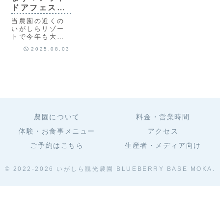
あと10か月後で
す！詳細は記事
日間限定で、ブ
ドアフェス
す。またお会い
をご覧くださ
ルーベリーのお
2025！
できることを楽
い。
持ち帰りパック
当農園の近くの
しみにしており
(１００ｇ相当)
いがしらリゾー
ます！
をプレゼントい
トで今年も大規
たします！
模なアウトドア
2025.08.03
秋フェスが行わ
れます！昨年も
出店し、今年も
出店させていた
だくことになり
ました！今から
とても楽しみで
す！
農園について
料金・営業時間
体験・お食事メニュー
アクセス
ご予約はこちら
生産者・メディア向け
© 2022-2026 いがしら観光農園 BLUEBERRY BASE MOKA.