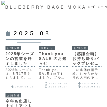
ロゴ
メニ
メニュ
2025-08
お知らせ
お知らせ
お知らせ
2025年シーズ
Thank you
【感謝企画】
ンの営業を終
SALE のお知
お持ち帰りパ
了しました
らせ
ックプレゼン
ト
2025年シーズン
Thank you
この連休は雨予
は、8月17日を
SALEは終了し
報。しかもかな
もちまして、営
ました。ブルー
りの大雨の予報
業を終了とさせ
ベリー狩りも残
がでています。
2025.08.14
2025.08.10
ていただきまし
り３日となりま
それでもたくさ
2025.08.25
2025.08.17
2025.08.12
た。たくさんの
した。そこで、
んのご予約があ
方のご来園、本
皆様に感謝の気
り、感謝しかあ
お知らせ
当にありがとう
持ちを込めて、
りません。その
ございました！
Thank you
感謝の気持ちを
今年も出店し
次のシーズンは
SALEを行いま
込めて、この２
ます！アウト